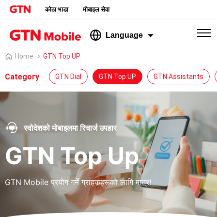
कोठा भाडा
मोबाइल सेवा
Language
Home
GTN Top UP
Category
GTN Dial
GTN Top UP
GTN Assistants
स्वोदेशको मोबाइलमा रिचार्ज उपहार
GTN Top Up
GTN Mobile प्रयोग गर्ने ग्राहकहरूको लागि मात्र!