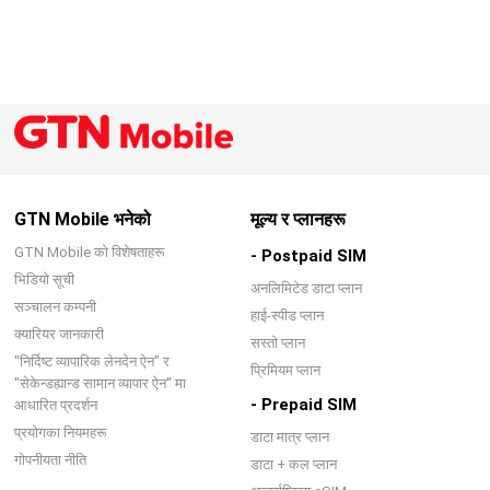
GTN Mobile भनेको
मूल्य र प्लानहरू
GTN Mobile को विशेषताहरू
- Postpaid SIM
भिडियो सूची
अनलिमिटेड डाटा प्लान
सञ्चालन कम्पनी
हाई-स्पीड प्लान
क्यारियर जानकारी
सस्तो प्लान
"निर्दिष्ट व्यापारिक लेनदेन ऐन" र
प्रिमियम प्लान
"सेकेन्डह्यान्ड सामान व्यापार ऐन" मा
- Prepaid SIM
आधारित प्रदर्शन
प्रयोगका नियमहरू
डाटा मात्र प्लान
गोपनीयता नीति
डाटा + कल प्लान