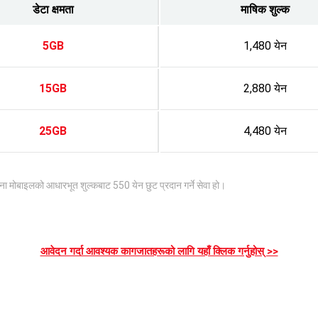
डेटा क्षमता
माषिक शुल्क
5GB
1,480 येन
15GB
2,880 येन
25GB
4,480 येन
मोबाइलको आधारभूत शुल्कबाट 550 येन छुट प्रदान गर्ने सेवा हो।
आवेदन गर्दा आवश्यक कागजातहरूको लागि यहाँ क्लिक गर्नुहोस् >>