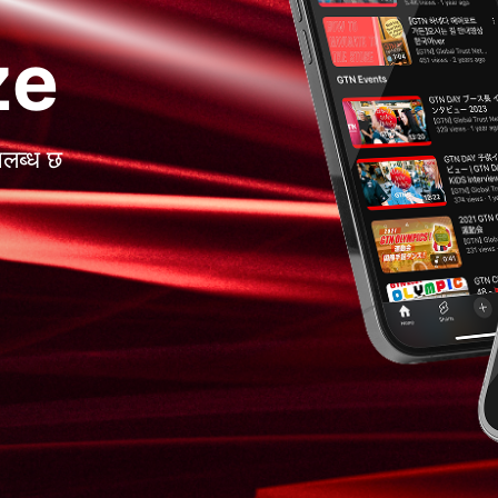
ze
पलब्ध छ