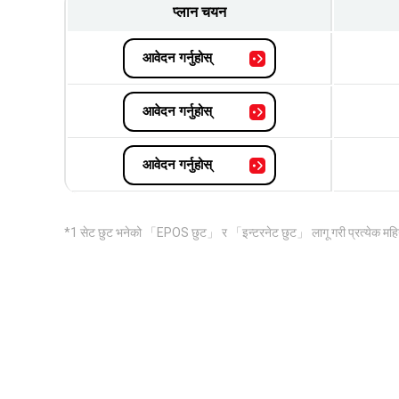
प्लान चयन
आवेदन गर्नुहोस्
आवेदन गर्नुहोस्
आवेदन गर्नुहोस्
*1 सेट छुट भनेको 「EPOS छुट」 र 「इन्टरनेट छुट」 लागू गरी प्रत्येक महिना 