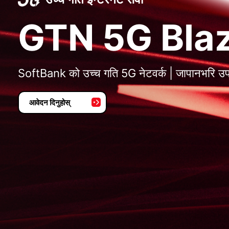
GTN 5G Bla
SoftBank को उच्च गति 5G नेटवर्क | जापानभरि उ
आवेदन दिनुहोस्