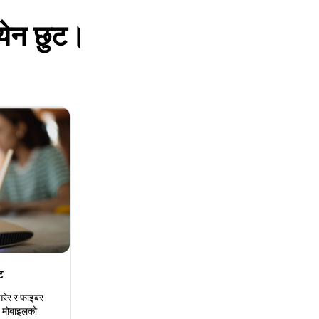
येन छुट।
ट
गरेर र फाइबर
, मोबाइलको