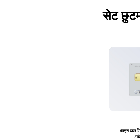
सेट छुट
भ्वाइस कल 
आवे