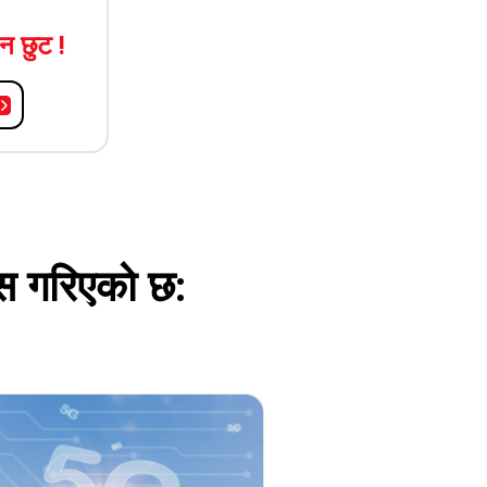
न छुट !
िस गरिएको छ: