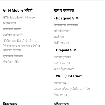
GTN Mobile भनेको
मूल्य र प्लानहरू
GTN Mobile को विशेषताहरू
- Postpaid SIM
भिडियो सूची
अनलिमिटेड डाटा प्लान
सञ्चालन कम्पनी
हाई-स्पीड प्लान
क्यारियर जानकारी
सस्तो प्लान
"निर्दिष्ट व्यापारिक लेनदेन ऐन" र
प्रिमियम प्लान
"सेकेन्डह्यान्ड सामान व्यापार ऐन" मा
- Prepaid SIM
आधारित प्रदर्शन
प्रयोगका नियमहरू
डाटा मात्र प्लान
गोपनीयता नीति
डाटा + कल प्लान
अन्तर्राष्ट्रिय eSIM
- Wi-Fi / Internet
मोबाइल Wi-Fi
फाइबर अप्टिक (गतिशील इन्टरनेट)
स्थिर Wi-Fi
विकल्पहरू
अभियानहरू