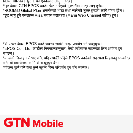
बिलमा सारिनेछ। छुट 1 येन एकाइबाट लागू गरिन्छ।
*छुट केवल GTN EPOS कार्डमार्फत गरिएको भुक्तानीमा मात्र लागू हुनेछ।
*ROOMiD Global Plan अन्तर्गतको भाडा तथा ग्यारेन्टी शुल्क छुटको लागि योग्य हुँदैन।
*छुट लागू हुने पसलहरू Visa सदस्य पसलहरू (Marui Web Channel बाहेक) हुन्।
*यो अफर केवल EPOS कार्ड सदस्य स्वयंले मात्र उपयोग गर्न सक्नुहुन्छ।
*EPOS Co., Ltd. कार्डका नियमहरूअनुसार, केही व्यक्तिहरू सदस्यता लिन अयोग्य हुन
सक्छन्।
*कार्डको डिजाइन जे भए पनि, यदि तपाईँले पहिले EPOS कार्डको सदस्यता लिइसक्नु भएको छ
भने, यो क्याम्पेनका लागि योग्य हुनुहुने छैन।
*योजना कुनै पनि बेला कुनै सूचना बिना परिवर्तन हुन पनि सक्नेछ।