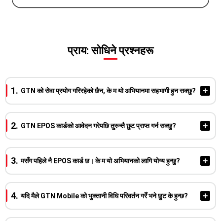
प्राय: सोधिने प्रश्नहरू
GTN को सेवा प्रयोग गरिरहेको छैन, के म यो अभियानमा सहभागी हुन सक्छु?
मिल्दैन। यो अभियान GTN को प्रयोगकर्ताहरू (GTN Mobile
GTN EPOS कार्डको आवेदन गरेपछि तुरुन्तै छुट प्राप्त गर्न सक्छु?
प्रयोगकर्ताहरू) का लागि मात्र हो।
होइन। GTN EPOS कार्डको सदस्यता लिएको महिनाको अर्को महिनाको
मसँग पहिले नै EPOS कार्ड छ। के म यो अभियानको लागि योग्य हुन्छु?
अन्त्यसम्म प्रयोग गरिएको रकम मात्र छुटको लागि योग्य हुन्छ, र बिलिङ
मितिमा स्वचालित रूपमा छुट लागू हुन्छ।
होइन। विगतमा EPOS कार्डमा सदस्यता लिइसकेका ग्राहकहरू यस
यदि मैले GTN Mobile को भुक्तानी विधि परिवर्तन गरेँ भने छुट के हुन्छ?
अभियानका लागि योग्य हुँदैनन्।
उदाहरण:
यदि मार्चमा सदस्यता लिनुभयो भने,अर्को महिना अर्थात् अप्रिलमा गरिएको