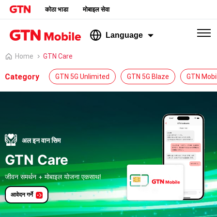
कोठा भाडा
मोबाइल सेवा
Language
Home
GTN Care
Category
GTN 5G Unlimited
GTN 5G Blaze
GTN Mobi
अल इन वान सिम
GTN Care
जीवन समर्थन + मोबाइल योजना एकसाथ!
आवेदन गर्ने