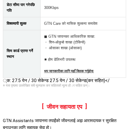
डेटा सीमा पार गरेपछि
300Kbps
गति
विश्वव्यापी शुल्क
GTN Care को मासिक शुल्कमा समावेश
◼ GTN जापानका आधिकारिक शाखा:
・ शिन-ओकुबो शाखा (टोकियो)
・ ओसाका शाखा (ओसाका)
सिम कार्ड प्राप्त गर्ने
स्थान
◼ होम डेलिभरी उपलब्ध
थप जानकारीका लागि यहाँ क्लिक गर्नुहोस्
्क: 27.5 येन / 30 सेकेन्ड 27.5 येन / 30 सेकेन्ड(कर सहित)</
※ यस पृष्ठमा उल्लेखित सबै मूल्यहरू कर सहितको मूल्य हो।र सहित छन्।
जीवन सहायता एप
GTN Assistants जापानमा तपाईंको जीवनलाई अझ आरामदायक र सुरक्षित
बनाउनका लागि सहायक सेवा हो।