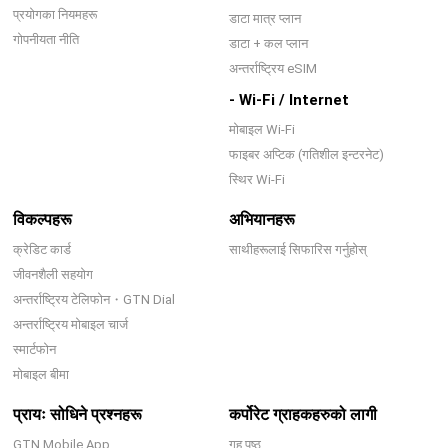
प्रयोगका नियमहरू
डाटा मात्र प्लान
गोपनीयता नीति
डाटा + कल प्लान
अन्तर्राष्ट्रिय eSIM
- Wi-Fi / Internet
मोबाइल Wi-Fi
फाइबर अप्टिक (गतिशील इन्टरनेट)
स्थिर Wi-Fi
विकल्पहरू
अभियानहरू
क्रेडिट कार्ड
साथीहरूलाई सिफारिस गर्नुहोस्
जीवनशैली सहयोग
अन्तर्राष्ट्रिय टेलिफोन・GTN Dial
अन्तर्राष्ट्रिय मोबाइल चार्ज
स्मार्टफोन
मोबाइल बीमा
प्रायः सोधिने प्रश्नहरू
कर्पोरेट ग्राहकहरुको लागी
GTN Mobile App
गृह पृष्ठ