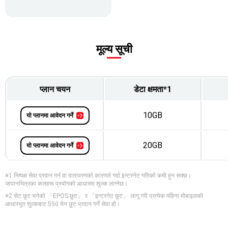
मूल्य सूची
प्लान चयन
डेटा क्षमता*1
10GB
यो प्लानमा आवेदन गर्ने
20GB
यो प्लानमा आवेदन गर्ने
※1 निष्पक्ष सेवा प्रदान गर्न वा वातावरणको कारणले गर्दा इन्टरनेट गतिको कमी हुन सक्छ।
जापानभित्रका कलहरू प्रयोगको आधारमा शुल्क लाग्नेछ।
※2 सेट छुट भनेको 「EPOS छुट」 र 「इन्टरनेट छुट」 लागू गरी प्रत्येक महिना मोबाइलको
आधारभूत शुल्कबाट 550 येन छुट प्रदान गर्ने सेवा हो।