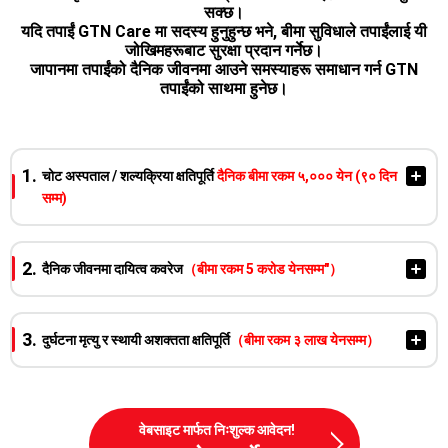
सक्छ।
यदि तपाईं GTN Care मा सदस्य हुनुहुन्छ भने, बीमा सुविधाले तपाईंलाई यी
जोखिमहरूबाट सुरक्षा प्रदान गर्नेछ।
जापानमा तपाईंको दैनिक जीवनमा आउने समस्याहरू समाधान गर्न GTN
तपाईंको साथमा हुनेछ।
चोट अस्पताल / शल्यक्रिया क्षतिपूर्ति
दैनिक बीमा रकम ५,००० येन (९० दिन
सम्म)
यदि तपाइँ चोटको कारण अस्पतालमा भर्ना हुनुहुन्छ भने
दैनिक जीवनमा दायित्व कवरेज
（बीमा रकम 5 करोड येनसम्म"）
【क्षतिपूर्ति विवरण】
यदि तपाइँ बीमा अवधिको समयमा दुर्घटनाको कारण अस्पतालमा भर्ना हुनुभयो भने
दैनिक जीवनमा, बीमाकृत व्यक्ति (＝सेवा प्रयोगकर्ता) को गल्तीको कारणले,
(चोटको कारण अस्पतालमा भर्ना)
दुर्घटना मृत्यु र स्थायी अशक्तता क्षतिपूर्ति
（बीमा रकम ३ लाख येनसम्म）
बीमाकृत व्यक्तिले क्षतिपूर्ति दायित्व बहन गर्नु परेको अवस्थामा।
5,000 येन × चोटपटकको लागि अस्पताल भर्ना भएको दिनको संख्या (90 दिन
【क्षतिपूर्ति विवरण】
सम्म)
लक्षित : चोटका कारण मृत्यु वा स्थायी अपाङ्गता भएको अवस्थामा
क्षतिपूर्तिको लागि दावीकर्ता विरुद्ध बीमितले वहन गरेको क्षतिको कानूनी दायित्वको
यदि तपाइँले दुर्घटनाको मिति सहित 90 दिन भित्र शल्यक्रिया (*) गराउनुभएको छ
【क्षतिपूर्ति विवरण】
रकम
भने, बीमा अवधिमा दुर्घटनाको कारणले चोटपटकको उपचारको लागि
वेबसाइट मार्फत निःशुल्क आवेदन!
बीमा अवधिमा दुर्घटनामा परी चोटपटक लागेमा, दुर्घटना भएको दिन बाट १८०
+फैसला अनुसार भुक्तान गर्न आदेश भएको वा फैसला गर्न ढिला गरिएको