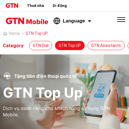
Thuê nhà
Di động
Language
Home
GTN Top UP
Category
GTN Dial
GTN Top UP
GTN Assistants
Tặng tiền điện thoại quốc tế
GTN Top Up
Dịch vụ dành riêng cho khách hàng sử dụng GTN
Mobile.