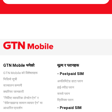
GTN Mobile भनेको
मूल्य र प्लानहरू
GTN Mobile को विशेषताहरू
- Postpaid SIM
भिडियो सूची
अनलिमिटेड डाटा प्लान
सञ्चालन कम्पनी
हाई-स्पीड प्लान
क्यारियर जानकारी
सस्तो प्लान
"निर्दिष्ट व्यापारिक लेनदेन ऐन" र
प्रिमियम प्लान
"सेकेन्डह्यान्ड सामान व्यापार ऐन" मा
- Prepaid SIM
आधारित प्रदर्शन