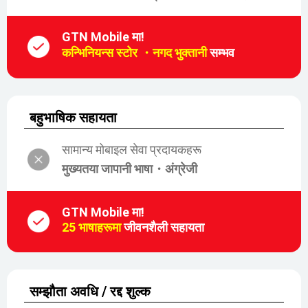
GTN Mobile मा!
कन्भिनियन्स स्टोर ・नगद भुक्तानी
सम्भव
बहुभाषिक सहायता
सामान्य मोबाइल सेवा प्रदायकहरू
मुख्यतया जापानी भाषा・अंग्रेजी
GTN Mobile मा!
25 भाषाहरूमा
जीवनशैली सहायता
सम्झौता अवधि / रद्द शुल्क