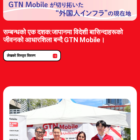
सम्बन्धको एक दशक:जापानमा विदेशी बासिन्दाहरूको
जीवनको आधारशिला बन्दै GTN Mobile।
लेखको विस्तृत विवरण