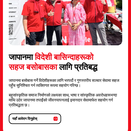
जापानमा
विदेशी बासिन्दाहरूको
सहज बसोबासका
लागि प्रतिबद्ध
जापानमा बसोबास गर्ने विदेशीहरूका लागि भरपर्दो र गुणस्तरीय सञ्चार सेवामा सहज
पहुँच सुनिश्चित गर्न व्यक्तिगत रूपमा सहयोग गरिन्छ।
बहुसांस्कृतिक समाज निर्माणको लक्ष्यका साथ, भाषा र सांस्कृतिक अवरोधहरूभन्दा
माथि उठेर जापानमा तपाईंको जीवनयापनलाई इमानदार सेवामार्फत सहयोग गर्न
प्रतिबद्धता छ।
यहाँ आवेदन दिनुहोस्