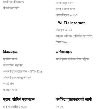
प्रयोगका नियमहरू
डाटा मात्र प्लान
गोपनीयता नीति
डाटा + कल प्लान
अन्तर्राष्ट्रिय eSIM
- Wi-Fi / Internet
मोबाइल Wi-Fi
फाइबर अप्टिक (गतिशील इन्टरनेट)
स्थिर Wi-Fi
विकल्पहरू
अभियानहरू
क्रेडिट कार्ड
साथीहरूलाई सिफारिस गर्नुहोस्
जीवनशैली सहयोग
अन्तर्राष्ट्रिय टेलिफोन・GTN Dial
अन्तर्राष्ट्रिय मोबाइल चार्ज
स्मार्टफोन
मोबाइल बीमा
प्रायः सोधिने प्रश्नहरू
कर्पोरेट ग्राहकहरुको लागी
GTN Mobile App
गृह पृष्ठ