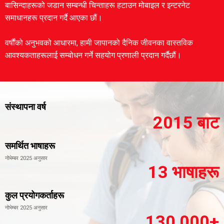
बासिन्दाहरूको जडान सम्बन्धी चिन्ताहरू हटाउन मोबाइल र इन्टरनेट
समाधानहरू प्रदान गर्दै आएका छौं।
वर्षौंको अनुभवको आधारमा, हामी जापानको दैनिक जीवनका वास्तविक
आवश्यकताहरूलाई सम्बोधन गर्ने सहयोग प्रणाली प्रदान गर्दैछौं।
संस्थापना वर्ष
2015 बाट
समर्थित भाषाहरू
नोभेम्बर 2025 अनुसार
13 भाषाहरू
कुल प्रयोगकर्ताहरू
नोभेम्बर 2025 अनुसार
130,000+