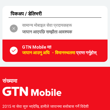
पिकअप / डेलिभरी
सामान्य मोबाइल सेवा प्रदायकहरू
जापान आएपछि सम्झौता आवश्यक
GTN Mobile मा!
जापान आउनु अघि ・विमानस्थलमा
प्राप्त गर्नुहोस्
संख्यामा
2015 मा सेवा सुरु भएदेखि, हामीले जापानमा बसोबास गर्ने विदेशी