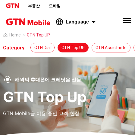
부동산
모바일
Language
Home
GTN Top UP
Category
GTN Dial
GTN Top UP
GTN Assistants
해외의 휴대폰에 크레딧을 선물
GTN Top Up
GTN Mobile을 이용 중인 고객 한정