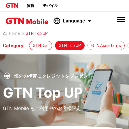
賃貸
モバイル
Language
Home
GTN Top UP
Category
GTN Dial
GTN Top UP
GTN Assistants
海外の携帯にクレジットをプレゼント
GTN Top UP
GTN Mobile をご利用中のお客様限定