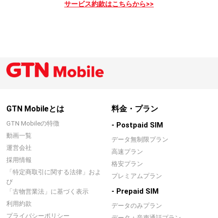
サービス約款はこちらから>>
GTN Mobileとは
料金・プラン
GTN Mobileの特徴
- Postpaid SIM
動画一覧
データ無制限プラン
運営会社
高速プラン
採用情報
格安プラン
「特定商取引に関する法律」およ
プレミアムプラン
び
- Prepaid SIM
「古物営業法」に基づく表示
利用約款
データのみプラン
プライバシーポリシー
データ＋音声通話プラン