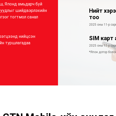
ш, Японд амьдарч буй
Нийт хэр
асуудлыг шийдвэрлэхийн
тоо
гээг тогтмол санал
2025 оны 11-р са
рэгцээнд нийцсэн
SIM карт 
йн туршлагадаа
2025 оны 11-р са
*Япон дотор боло