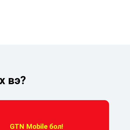
х вэ?
GTN Mobile бол!