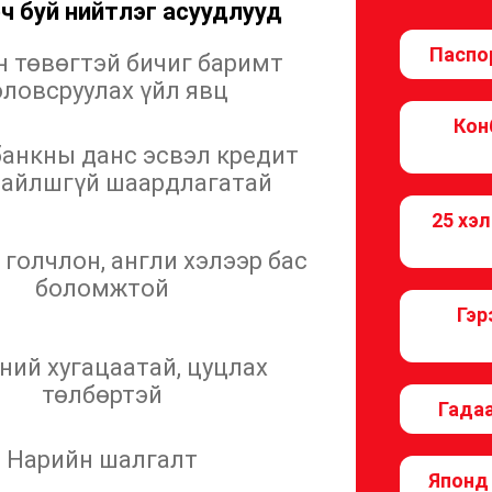
ч буй нийтлэг асуудлууд
Паспо
 төвөгтэй бичиг баримт
оловсруулах үйл явц
Кон
анкны данс эсвэл кредит
зайлшгүй шаардлагатай
25 хэ
 голчлон, англи хэлээр бас
боломжтой
Гэр
ний хугацаатай, цуцлах
төлбөртэй
Гада
Нарийн шалгалт
Японд 