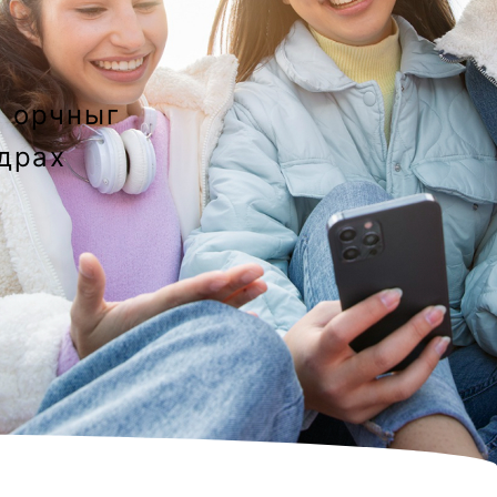
ы орчныг
ьдрах