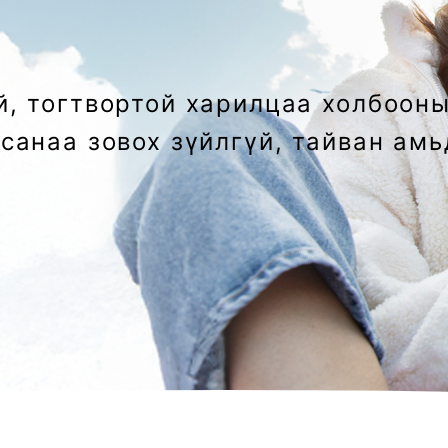
й, тогтвортой харилцаа холбоон
 санаа зовох зүйлгүй, тайван ам