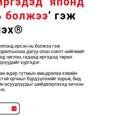
иргэдэд ‘японд
ь болжээ
’ гэж
лэх®
 японд ирсэн нь болжээ гэж
орилгынхаа дагуу олон соёлт нийгмийг
эд чиглэн, гадаад иргэдэд төрөл
длүүдийг хүргэдэг.
сан өдөр тутмын амьдралаа хэвийн
той орчныг бүрдүүлэхийг зорьж, бид
йн асуудлуудыг шийдвэрлэхэд хичээн
но.