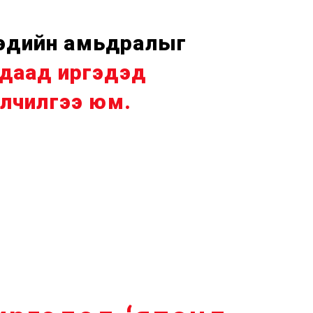
гэдийн амьдралыг
адаад иргэдэд
йлчилгээ юм.