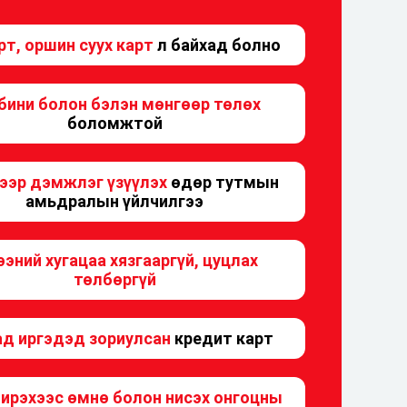
рт, оршин суух карт
л байхад болно
бини болон бэлэн мөнгөөр төлөх
боломжтой
лээр дэмжлэг үзүүлэх
өдөр тутмын
амьдралын үйлчилгээ
ээний хугацаа хязгааргүй, цуцлах
төлбөргүй
ад иргэдэд зориулсан
кредит карт
ирэхээс өмнө болон нисэх онгоцны