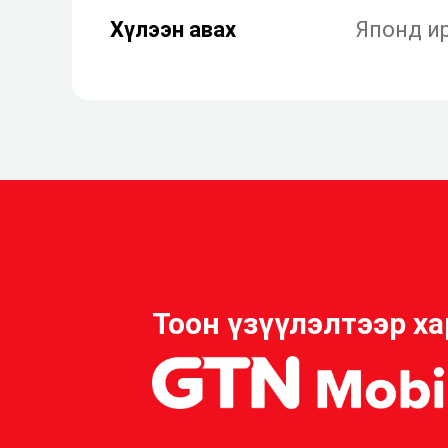
Хүлээн авах
Японд ир
Тоон үзүүлэлтээр ха