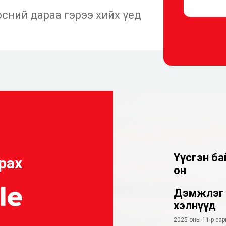
сний дараа гэрээ хийх үед
Үүсгэн ба
рах
он
Дэмжлэг 
хэлнүүд
2025 оны 11-р са