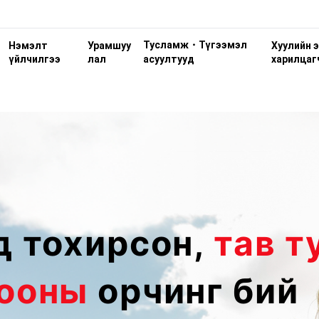
Тусламж・Түгээмэл
Нэмэлт
Урамшуу
Хуулийн 
үйлчилгээ
лал
харилцаг
асуултууд
д тохирсон,
тав т
бооны
орчинг бий