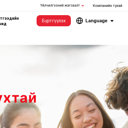
Үйлчилгээний жагсаалт
Компанийн тухай
этгээдийн
Бүртгүүлэх
Language
чид
ухтай