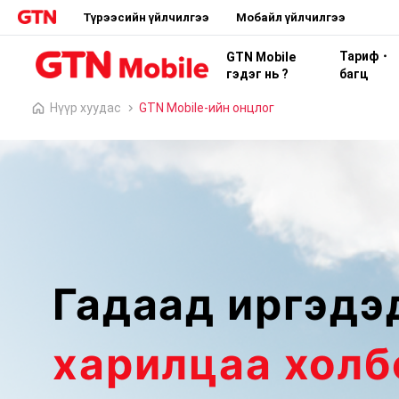
Түрээсийн үйлчилгээ
Мобайл үйлчилгээ
Тариф・
GTN Mobile
гэдэг нь ?
багц
Нүүр хуудас
GTN Mobile-ийн онцлог
Гадаад иргэдэ
харилцаа хол