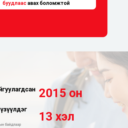
буудлаас
авах боломжтой
йгуулагдсан
2015 он
үзүүлдэг
13 хэл
рын байдлаар