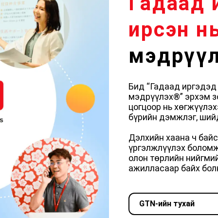
Гадаад 
ирсэн н
мэдрүү
Бид “Гадаад иргэдэд
мэдрүүлэх®︎” эрхэм з
цогцоор нь хөгжүүлэх
бүрийн дэмжлэг, ший
Дэлхийн хаана ч бай
үргэлжлүүлэх боломж
олон төрлийн нийгми
ажилласаар байх бол
GTN-ийн тухай