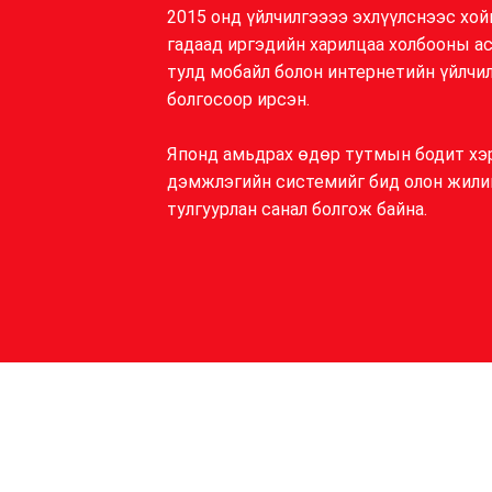
2015 онд үйлчилгээээ эхлүүлснээс хой
гадаад иргэдийн харилцаа холбооны 
тулд мобайл болон интернетийн үйлчил
болгосоор ирсэн.
Японд амьдрах өдөр тутмын бодит хэ
дэмжлэгийн системийг бид олон жили
тулгуурлан санал болгож байна.