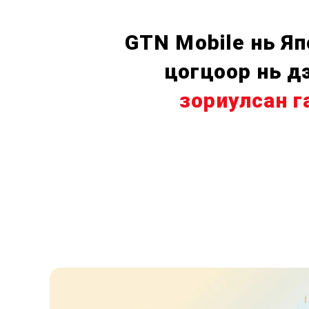
GTN Mobile нь Я
цогцоор нь 
зориулсан г