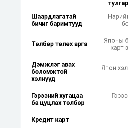
тулгар
Шаардлагатай
Нарийн
бичиг баримтууд
б
Японы б
Төлбөр төлөх арга
карт 
Дэмжлэг авах
Япон хэл
боломжтой
хэлнүүд
Гэрээний хугацаа
Гэрээ
ба цуцлах төлбөр
Кредит карт