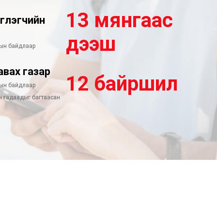
13 мянгаас
эглэгчийн
дээш
рын байдлаар
авах газар
12 байршил
рын байдлаар
н гадаадыг багтаасан