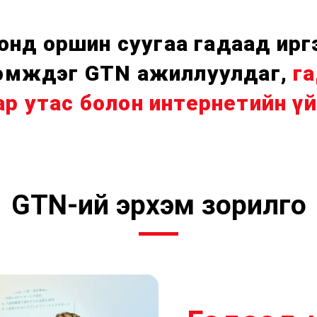
понд оршин суугаа гадаад ир
дэмждэг GTN ажиллуулдаг,
г
ар утас болон интернетийн ү
GTN-ий эрхэм зорилго