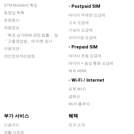
GTN Mobile의 특징
- Postpaid SIM
동영상 목록
데이터 무제한 요금제
운영회사
고속 요금제
채용정보
가성비 요금제
「특정 상거래에 관한 법률」 및
프리미엄 요금제
「고물영업법」에 따른 표시
- Prepaid SIM
이용약관
데이터 전용 요금제
개인정보처리방침
데이터 + 음성 통화 요금제
해외 eSIM
- Wi-Fi / Internet
포켓 Wi-Fi
광회선
Wi-Fi 홈루터
부가 서비스
혜택
신용카드
친구 소개
생활 서포트