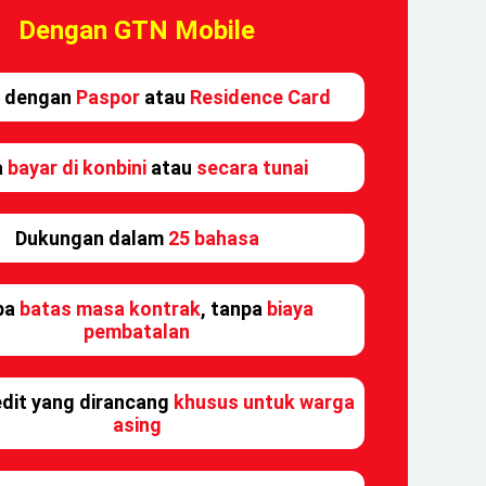
Dengan GTN Mobile
 dengan
Paspor
atau
Residence Card
a
bayar di konbini
atau
secara tunai
Dukungan dalam
25 bahasa
pa
batas masa kontrak
, tanpa
biaya
pembatalan
edit yang dirancang
khusus untuk warga
asing