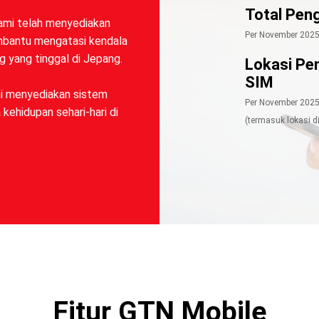
Total Pen
ami telah menyediakan
Per November 202
embantu mengatasi kendala
g yang tinggal di Jepang.
Lokasi Pe
SIM
i menyediakan sistem
Per November 202
ehidupan sehari-hari di
(termasuk lokasi d
Fitur GTN Mobile