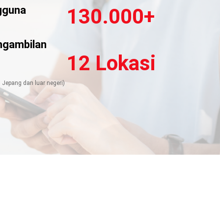
gguna
130.000+
5
ngambilan
12 Lokasi
5
i Jepang dan luar negeri)