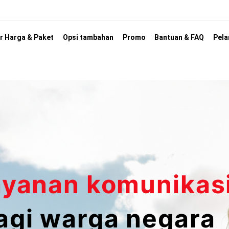
r Harga & Paket
Opsi tambahan
Promo
Bantuan & FAQ
Pela
ayanan komunikas
agi warga negara