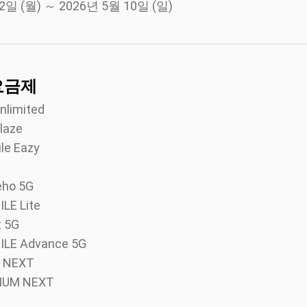
2일 (월) ～ 2026년 5월 10일 (일)
요금제
limited
laze
e Eazy
e
ho 5G
E Lite
 5G
E Advance 5G
 NEXT
IUM NEXT