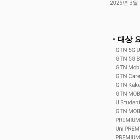
2026년 3월 
・대상 
GTN 5G Un
GTN 5G B
GTN Mobil
GTN Car
GTN Kake
GTN MOBIL
U Student
GTN MOBIL
PREMIUM
Uni PREM
PREMIUM