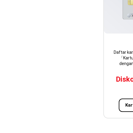
Daftar ka
「Kartu
dengan
Disko
Kar