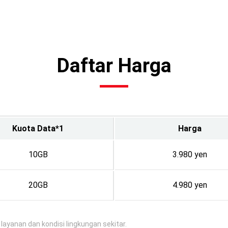
Daftar Harga
Kuota Data*1
Harga
10GB
3.980 yen
20GB
4.980 yen
ayanan dan kondisi lingkungan sekitar.