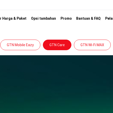
r Harga & Paket
Opsi tambahan
Promo
Bantuan & FAQ
Pela
GTN Mobile Eazy
GTN Care
GTN Wi-Fi MAX