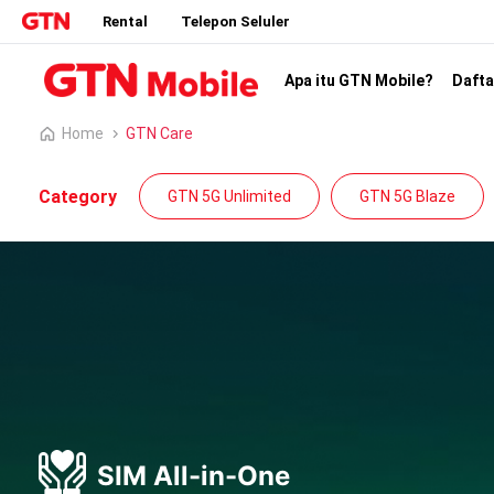
Rental
Telepon Seluler
Apa itu GTN Mobile?
Dafta
Home
GTN Care
Category
GTN 5G Unlimited
GTN 5G Blaze
SIM All-in-One