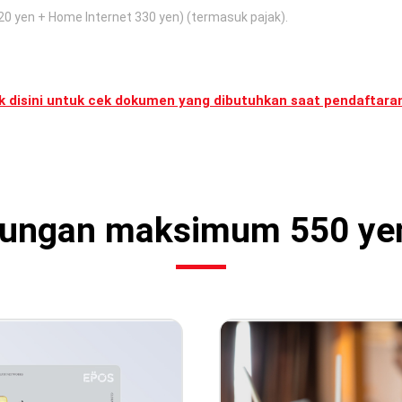
20 yen + Home Internet 330 yen) (termasuk pajak).
ik disini untuk cek dokumen yang dibutuhkan saat pendaftara
ungan maksimum 550 yen