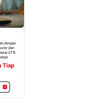
aan dengan
outer dan
 dasar GTN
atkan
n Tiap