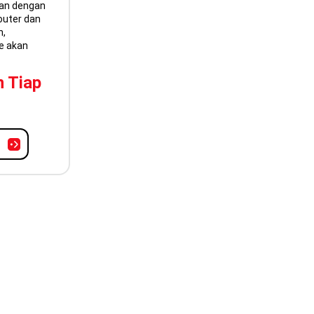
aan dengan
outer dan
n,
e akan
n Tiap