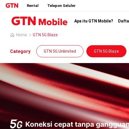
Rental
Telepon Seluler
Apa itu GTN Mobile?
Dafta
Home
GTN 5G Blaze
Category
GTN 5G Unlimited
GTN 5G Blaze
Koneksi cepat tanpa ganggua