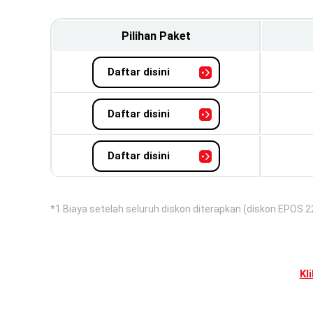
Pilihan Paket
Daftar disini
Daftar disini
Daftar disini
*1 Biaya setelah seluruh diskon diterapkan (diskon EPOS 2
Kl