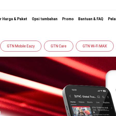
r Harga & Paket
Opsi tambahan
Promo
Bantuan & FAQ
Pela
GTN Mobile Eazy
GTN Care
GTN Wi-Fi MAX
n