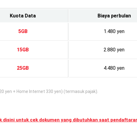
Kuota Data
Biaya perbulan
5GB
1.480 yen
15GB
2.880 yen
25GB
4.480 yen
20 yen + Home Internet 330 yen) (termasuk pajak).
ik disini untuk cek dokumen yang dibutuhkan saat pendaftara