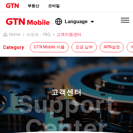
부동산
모바일
Language
Home
서포트・FAQ
고객지원센터
Category
GTN Mobile 어플
요금 납부
APN설정
고객센터
Support
Center