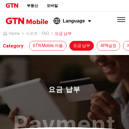
부동산
모바일
Language
Home
서포트・FAQ
요금 납부
Category
GTN Mobile 어플
요금 납부
APN설정
요금 납부
Payment