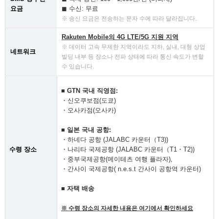
요금
◼︎ 수신: 무료
※ 송신 요금은 전송하는 문자 수에 따라 달라집니다.
Rakuten Mobile의 4G LTE/5G 지원 지역
※ 데이터 고속 무제한 지역이라도 지하, 실내, 대형 상업
네트워크
빌딩 내부 등 장소나 전파 상태에 따라 통신 속도가 변할
수 있습니다.
■ GTN 국내 직영점:
・신오쿠보점(도쿄)
・오사카점(오사카)
■ 일본 국내 공항:
・하네다 공항 (JALABC 카운터（T3))
수령 장소
・나리타 국제공항 (JALABC 카운터（T1・T2))
・중부국제공항(메이테츠 여행 플라자),
・간사이 국제공항( n.e.s.t 간사이 공항역 카운터)
■ 자택 배송
※ 수령 장소의 자세한 내용은 여기에서 확인하세요