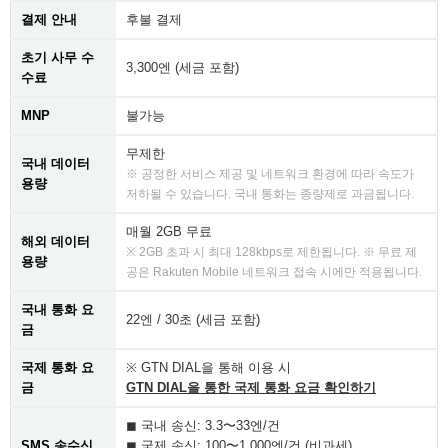
결제 안내
후불 결제
초기 사무 수
3,300엔 (세금 포함)
수료
MNP
불가능
무제한
국내 데이터
※ 공정한 서비스 제공 및 네트워크 환경에 따라 속도가
용량
저하될 수 있습니다. 국내 통화는 종량제로 과금됩니다.
매월 2GB 무료
해외 데이터
※ 2GB 초과 시 최대 128kbps로 제한됩니다. ※ 무료 제
용량
공은 Rakuten Mobile 네트워크 접속 시에만 적용됩니다.
국내 통화 요
22엔 / 30초 (세금 포함)
금
국제 통화 요
※ GTN DIAL을 통해 이용 시
금
GTN DIAL을 통한 국제 통화 요금 확인하기
◼︎ 국내 송신: 3.3〜33엔/건
SMS 송수신
◼︎ 국제 송신: 100〜1,000엔/건 (비과세)