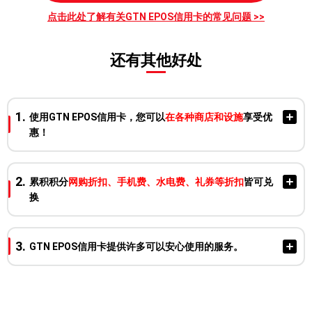
点击此处了解有关GTN EPOS信用卡的常见问题 >>
还有其他好处
使用GTN EPOS信用卡，您可以
在各种商店和设施
享受优
惠！
全国与EPOS信用卡提携的
居酒屋、咖啡厅、卡拉OK、娱乐场
累积积分
网购折扣、手机费、水电费、礼券等折扣
皆可兑
所、美容院和美甲沙龙等场所
，您可以享受优惠的消费金额和积
换
分！
※优惠内容和使用条件的详细信息，请通过EPOS信用卡的优惠
网站
「エポトクプラザ」
查看。
GTN EPOS信用卡提供许多可以安心使用的服务。
在日常购物中使用EPOS信用卡支付即可积累
积分！
使用EPOS信用卡支付时，每消费200日元（含税）即可获得1积
海外旅行伤害保险