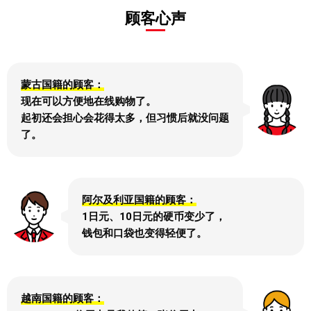
分。
甚至
顾客心声
赔偿因伤害、疾病、随身物品被盗或损坏等
更多!
※部分消费的积分回馈率可能不同。
造成的损失。
在丸井集团的网上购物平台、丸井和
MODI所有店铺购物
蒙古国籍的顾客：
使用信用卡即时通知
可享受每年四次的优惠期间购物10%折
现在可以方便地在线购物了。
通过应用程序或电子邮件，立即通知使用的
扣！
起初还会担心会花得太多，但习惯后就没问题
日期和金额。
了。
每月支付的公共费用和手机费用使用EPOS信
※适用于每年举行四次的「マルコとマルオ」优惠期间。
达到预定消费金额时即时通知
※10%折扣将在使用EPOS积分（或首付）后的EPOS信用账单金
用卡支付即可积累积分！
阿尔及利亚国籍的顾客：
当消费金额达到事先设置的目标金额时，将
额中反映。
1日元、10日元的硬币变少了，
通过应用程序或电子邮件通知您。
电费、煤气费、水费、手机费等费用，
※适用于使用EPOS信用卡（一次还款、两次还款、分期还款、
钱包和口袋也变得轻便了。
使用EPOS信用卡支付时，每消费200日元（含税）即可获得1个
固定限额还款、用奖金还款）。
积分。
※部分商店和商品不符合上述资格。
丢失・被盗时全额赔偿
越南国籍的顾客：
包括EPOS信用卡丢失・被盗之日期追溯61天