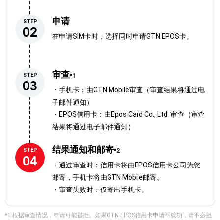
申请
STEP
02
在申请SIM卡时，选择同时申请GTN EPOS卡。
审查
可以将积累的积分用来享受更多优惠！
STEP
*1
03
・手机卡：由GTN Mobile审查（审查结果将通过电
子邮件通知）
＜例＞
・EPOS信用卡：由Epos Card Co., Ltd. 审查（审查
・在网上购物或支付手机费、公共费用等时享受折扣
结果将通过电子邮件通知）
・在丸井集团的店铺或网EPOS上购物时享受折扣
・兑换成商品券或礼品券
结果通知和邮寄
STEP
*2
・将积分充值到EPOS Visa预付卡，并在Visa加盟店使用
04
・通过审查时：信用卡将由EPOS信用卡公司为您
邮寄，手机卡将由GTN Mobile邮寄。
・审查失败时：仅寄出手机卡。
*1 根据审查情况，申请可能被拒。如果GTN EPOS信用卡申请不成功，请不必担