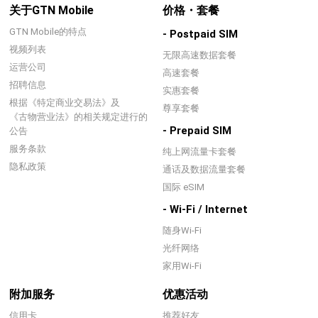
关于GTN Mobile
价格・套餐
GTN Mobile的特点
- Postpaid SIM
视频列表
无限高速数据套餐
运营公司
高速套餐
招聘信息
实惠套餐
根据《特定商业交易法》及
尊享套餐
《古物营业法》的相关规定进行的
- Prepaid SIM
公告
服务条款
纯上网流量卡套餐
隐私政策
通话及数据流量套餐
国际 eSIM
- Wi-Fi / Internet
随身Wi-Fi
光纤网络
家用Wi-Fi
附加服务
优惠活动
信用卡
推荐好友