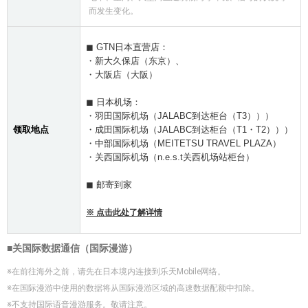
而发生变化。
◼ GTN日本直营店：
・新大久保店（东京）、
・大阪店（大阪）
◼ 日本机场：
・羽田国际机场（JALABC到达柜台（T3）））
领取地点
・成田国际机场（JALABC到达柜台（T1・T2）））
・中部国际机场（MEITETSU TRAVEL PLAZA）
・关西国际机场（n.e.s.t关西机场站柜台）
◼ 邮寄到家
※ 点击此处了解详情
■关国际数据通信（国际漫游）
※在前往海外之前，请先在日本境内连接到乐天Mobile网络。
※在国际漫游中使用的数据将从国际漫游区域的高速数据配额中扣除。
※不支持国际语音漫游服务。敬请注意。