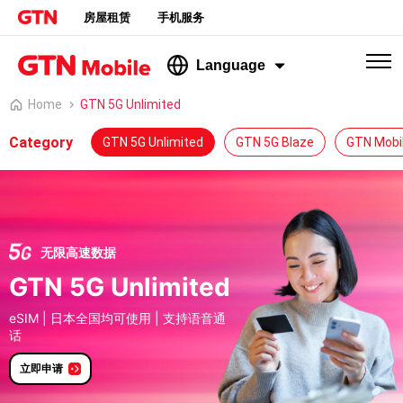
房屋租赁
手机服务
Language
Home
GTN 5G Unlimited
Category
GTN 5G Unlimited
GTN 5G Blaze
GTN Mobi
无限高速数据
GTN 5G Unlimited
eSIM | 日本全国均可使用 | 支持语音通
话
立即申请