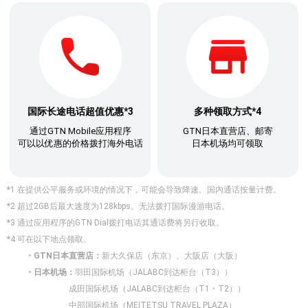
国际长途电话超值优惠*3
多种领取方式*4
通过GTN Mobile应用程序
GTN日本直营店、邮寄
可以以优惠的价格拨打海外电话
日本机场均可领取
*1 在提供公平服务或环境的情况下，可能会导致降速。国内通话按量计费。
*2 超过2GB后最大速度为128kbps。无法拨打国际漫游电话。
*3 通过应用程序的GTN Dial拨打电话其通话费将另行收取。
*4 可在以下地点领取。
・GTN日本直营店：
新大久保店（东京）、大阪店（大阪）
・日本机场：
羽田国际机场（JALABC到达柜台（T3））
成田国际机场（JALABC到达柜台（T1・T2））
中部国际机场（MEITETSU TRAVEL PLAZA）