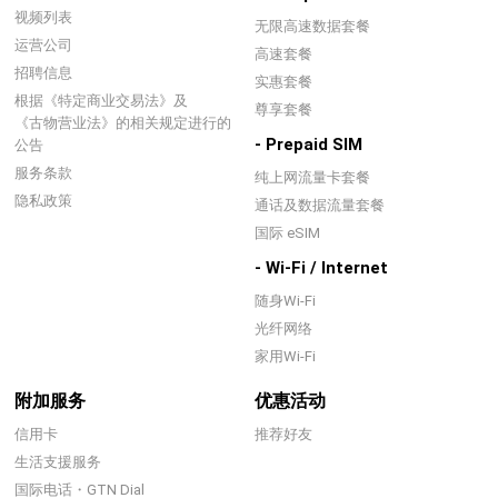
视频列表
无限高速数据套餐
运营公司
高速套餐
招聘信息
实惠套餐
根据《特定商业交易法》及
尊享套餐
《古物营业法》的相关规定进行的
- Prepaid SIM
公告
服务条款
纯上网流量卡套餐
隐私政策
通话及数据流量套餐
国际 eSIM
- Wi-Fi / Internet
随身Wi-Fi
光纤网络
家用Wi-Fi
附加服务
优惠活动
信用卡
推荐好友
生活支援服务
国际电话・GTN Dial