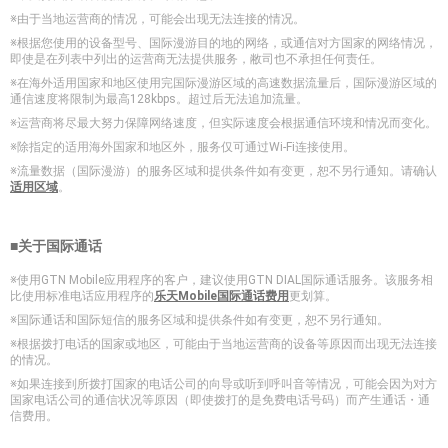
※由于当地运营商的情况，可能会出现无法连接的情况。
※根据您使用的设备型号、国际漫游目的地的网络，或通信对方国家的网络情况，
即使是在列表中列出的运营商无法提供服务，敝司也不承担任何责任。
※在海外适用国家和地区使用完国际漫游区域的高速数据流量后，国际漫游区域的
通信速度将限制为最高128kbps。超过后无法追加流量。
※运营商将尽最大努力保障网络速度，但实际速度会根据通信环境和情况而变化。
※除指定的适用海外国家和地区外，服务仅可通过Wi-Fi连接使用。
※流量数据（国际漫游）的服务区域和提供条件如有变更，恕不另行通知。请确认
适用区域
。
■关于国际通话
※使用GTN Mobile应用程序的客户，建议使用GTN DIAL国际通话服务。该服务相
比使用标准电话应用程序的
乐天Mobile国际通话费用
更划算。
※国际通话和国际短信的服务区域和提供条件如有变更，恕不另行通知。
※根据拨打电话的国家或地区，可能由于当地运营商的设备等原因而出现无法连接
的情况。
※如果连接到所拨打国家的电话公司的向导或听到呼叫音等情况，可能会因为对方
国家电话公司的通信状况等原因（即使拨打的是免费电话号码）而产生通话・通
信费用。