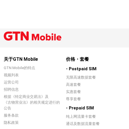
关于GTN Mobile
价格・套餐
GTN Mobile的特点
- Postpaid SIM
视频列表
无限高速数据套餐
运营公司
高速套餐
招聘信息
实惠套餐
根据《特定商业交易法》及
尊享套餐
《古物营业法》的相关规定进行的
- Prepaid SIM
公告
服务条款
纯上网流量卡套餐
隐私政策
通话及数据流量套餐