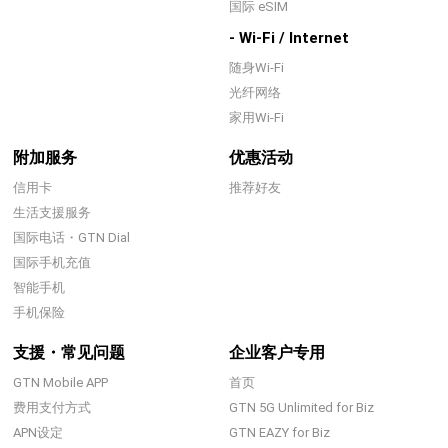
国际 eSIM
- Wi-Fi / Internet
随身Wi-Fi
光纤网络
家用Wi-Fi
附加服务
优惠活动
信用卡
推荐好友
生活支援服务
国际电话・GTN Dial
国际手机充值
智能手机
手机保险
支援・常见问题
企业客户专用
GTN Mobile APP
首页
费用支付方式
GTN 5G Unlimited for Biz
APN设定
GTN EAZY for Biz