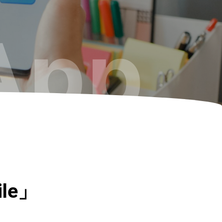
App
le」