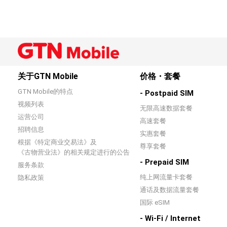
关于GTN Mobile
价格・套餐
GTN Mobile的特点
- Postpaid SIM
视频列表
无限高速数据套餐
运营公司
高速套餐
招聘信息
实惠套餐
根据《特定商业交易法》及
尊享套餐
《古物营业法》的相关规定进行的公告
- Prepaid SIM
服务条款
纯上网流量卡套餐
隐私政策
通话及数据流量套餐
国际 eSIM
- Wi-Fi / Internet