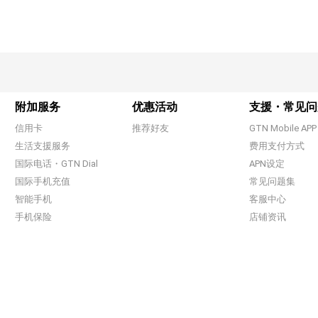
附加服务
优惠活动
支援・常见问
信用卡
推荐好友
GTN Mobile APP
生活支援服务
费用支付方式
国际电话・GTN Dial
APN设定
国际手机充值
常见问题集
智能手机
客服中心
手机保险
店铺资讯