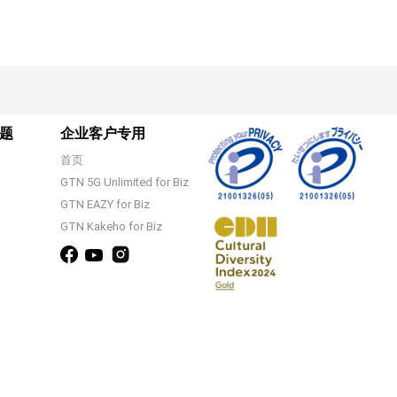
题
企业客户专用
首页
GTN 5G Unlimited for Biz
GTN EAZY for Biz
GTN Kakeho for Biz