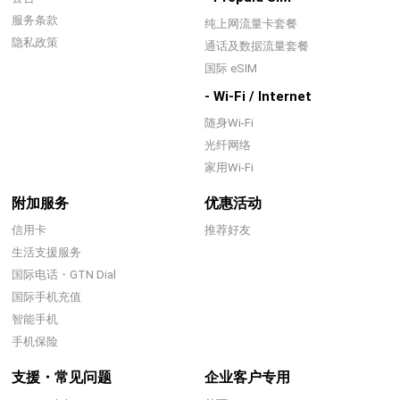
服务条款
纯上网流量卡套餐
隐私政策
通话及数据流量套餐
国际 eSIM
- Wi-Fi / Internet
随身Wi-Fi
光纤网络
家用Wi-Fi
附加服务
优惠活动
信用卡
推荐好友
生活支援服务
国际电话・GTN Dial
国际手机充值
智能手机
手机保险
支援・常见问题
企业客户专用