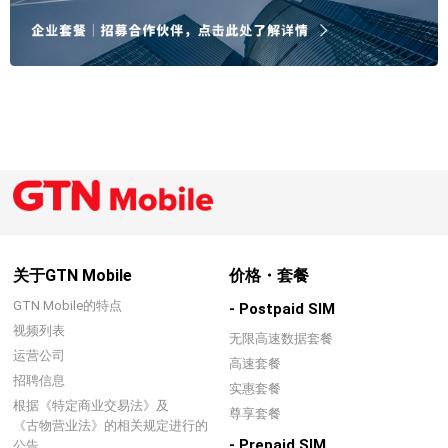
关于GTN Mobile
价格・套餐
GTN Mobile的特点
- Postpaid SIM
视频列表
无限高速数据套餐
运营公司
高速套餐
招聘信息
实惠套餐
根据《特定商业交易法》及
尊享套餐
《古物营业法》的相关规定进行的
- Prepaid SIM
公告