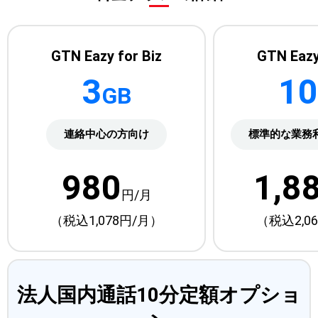
GTN Eazy for Biz
GTN Eazy
3
10
GB
連絡中心の方向け
標準的な業務
980
1,8
円/月
（税込1,078円/月）
（税込2,0
法人国内通話10分定額オプショ