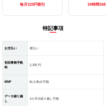
毎月220円割引
24時間36
特記事項
お支払い
後払い
初回事務手数
3,300 円
料
MNP
転入/転出可能
データ繰り越
1か月分繰り越し可能
し