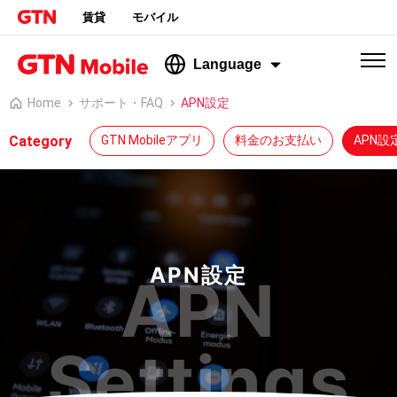
賃貸
モバイル
Language
Home
サポート・FAQ
APN設定
Category
GTN Mobileアプリ
料金のお支払い
APN設
APN設定
APN
Settings