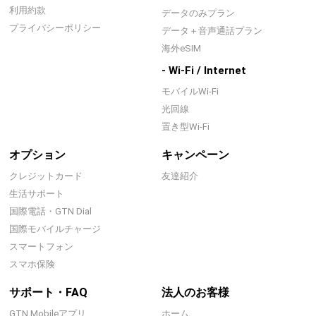
利用約款
データのみプラン
プライバシーポリシー
データ＋音声通話プラン
海外eSIM
- Wi-Fi / Internet
モバイルWi-Fi
光回線
置き型Wi-Fi
オプション
キャンペーン
クレジットカード
友達紹介
生活サポート
国際電話・GTN Dial
国際モバイルチャージ
スマートフォン
スマホ保険
サポート・FAQ
法人のお客様
GTN Mobileアプリ
ホーム