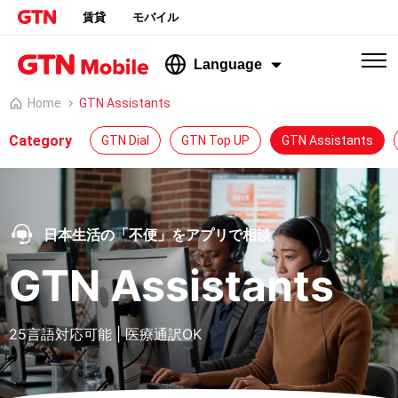
賃貸
モバイル
Language
Home
GTN Assistants
Category
GTN Dial
GTN Top UP
GTN Assistants
日本生活の「不便」をアプリで相談
GTN Assistants
25言語対応可能 | 医療通訳OK