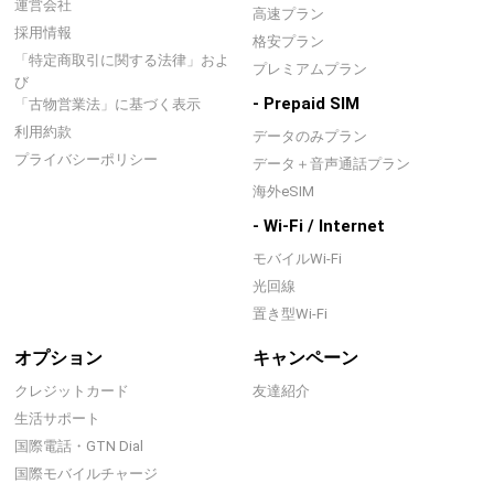
運営会社
高速プラン
採用情報
格安プラン
「特定商取引に関する法律」およ
プレミアムプラン
び
- Prepaid SIM
「古物営業法」に基づく表示
利用約款
データのみプラン
プライバシーポリシー
データ＋音声通話プラン
海外eSIM
- Wi-Fi / Internet
モバイルWi-Fi
光回線
置き型Wi-Fi
オプション
キャンペーン
クレジットカード
友達紹介
生活サポート
国際電話・GTN Dial
国際モバイルチャージ