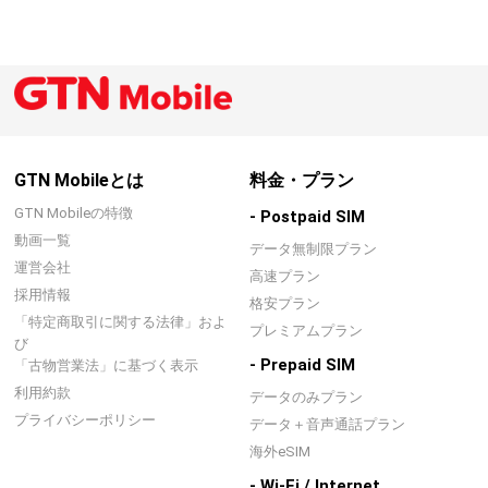
GTN Mobileとは
料金・プラン
GTN Mobileの特徴
- Postpaid SIM
動画一覧
データ無制限プラン
運営会社
高速プラン
採用情報
格安プラン
「特定商取引に関する法律」およ
プレミアムプラン
び
- Prepaid SIM
「古物営業法」に基づく表示
利用約款
データのみプラン
プライバシーポリシー
データ＋音声通話プラン
海外eSIM
- Wi-Fi / Internet