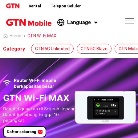
Rental
Telepon Seluler
Language
Home
GTN Wi-Fi MAX
Category
GTN 5G Unlimited
GTN 5G Blaze
GTN Mobi
Router Wi-Fi mobile
berkapasitas besar
GTN Wi-Fi MAX
Dapat digunakan di Seluruh Jepang |
Dapat terhubung hingga 10
perangkat
Daftar sekarang