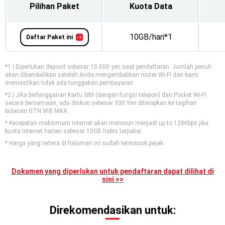
Pilihan Paket
Kuota Data
10GB/hari*1
Daftar Paket ini
*1 | Diperlukan deposit sebesar 10.000 yen saat pendaftaran. Jumlah penuh
akan dikembalikan setelah Anda mengembalikan router Wi-Fi dan kami
memastikan tidak ada tunggakan pembayaran.
*2 | Jika berlangganan Kartu SIM (dengan fungsi telepon) dan Pocket Wi-Fi
secara bersamaan, ada diskon sebesar 330 Yen diterapkan ke tagihan
bulanan GTN Wifi MAX.
* Kecepatan maksimum internet akan menurun menjadi up to 128Kbps jika
kuota internet harian sebesar 10GB habis terpakai.
* Harga yang tertera di halaman ini sudah termasuk pajak.
Dokumen yang diperlukan untuk pendaftaran dapat dilihat di
sini >>
Direkomendasikan untuk: