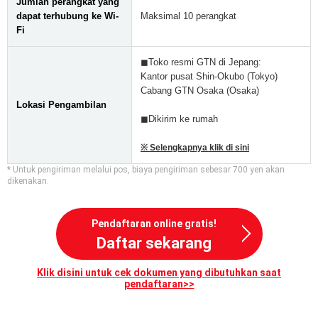
Jumlah perangkat yang
dapat terhubung ke Wi-
Maksimal 10 perangkat
Fi
◼Toko resmi GTN di Jepang:
Kantor pusat Shin-Okubo (Tokyo)
Cabang GTN Osaka (Osaka)
Lokasi Pengambilan
◼Dikirim ke rumah
※ Selengkapnya klik di sini
* Untuk pengiriman melalui pos, biaya pengiriman sebesar 700 yen akan
dikenakan.
Pendaftaran online gratis!
Daftar sekarang
Klik disini untuk cek dokumen yang dibutuhkan saat
pendaftaran>>