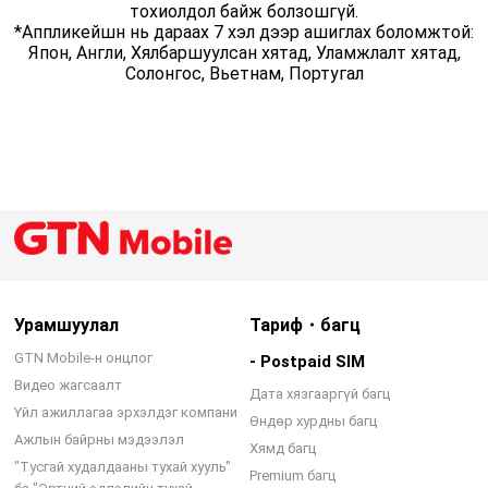
тохиолдол байж болзошгүй.
*Аппликейшн нь дараах 7 хэл дээр ашиглах боломжтой:
Япон, Англи, Хялбаршуулсан хятад, Уламжлалт хятад,
Солонгос, Вьетнам, Португал
Урамшуулал
Тариф・багц
GTN Mobile-н онцлог
- Postpaid SIM
Видео жагсаалт
Дата хязгааргүй багц
Үйл ажиллагаа эрхэлдэг компани
Өндөр хурдны багц
Ажлын байрны мэдээлэл
Хямд багц
"Тусгай худалдааны тухай хууль"
Premium багц