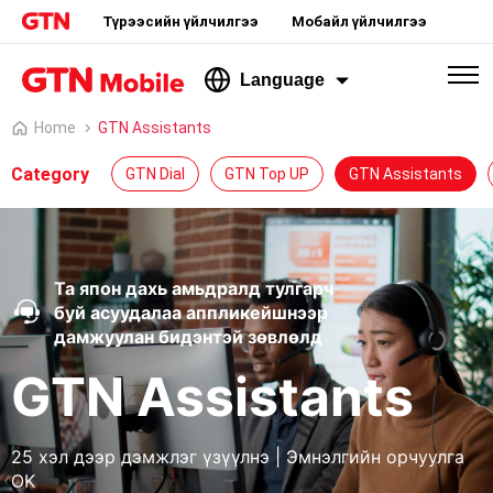
Түрээсийн үйлчилгээ
Мобайл үйлчилгээ
Language
Home
GTN Assistants
Category
GTN Dial
GTN Top UP
GTN Assistants
Та япон дахь амьдралд тулгарч
буй асуудалаа аппликейшнээр
дамжуулан бидэнтэй зөвлөлд
GTN Assistants
25 хэл дээр дэмжлэг үзүүлнэ | Эмнэлгийн орчуулга
OK