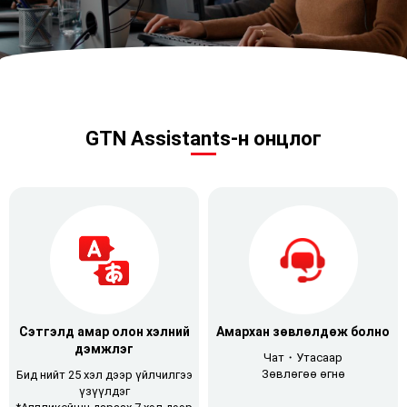
GTN Assistants-н онцлог
Сэтгэлд амар олон хэлний
Амархан зөвлөлдөж болно
дэмжлэг
Чат・Утасаар
Зөвлөгөө өгнө
Бид нийт 25 хэл дээр үйлчилгээ
үзүүлдэг