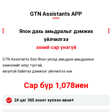
GTN Assistants APP
Япон дахь амьдралыг дэмжих
үйлчилгээ
эхний сар үнэгүй
GTN Assistants бол Япон улсад амьдрах амьдралын
хэмнэлийг илүү тухтай,
аюулгүй байлгах дэмжлэг үйлчилгээ юм.
Сар бүр 1,078иен
24 цаг 365 хоног хүлээн авна※