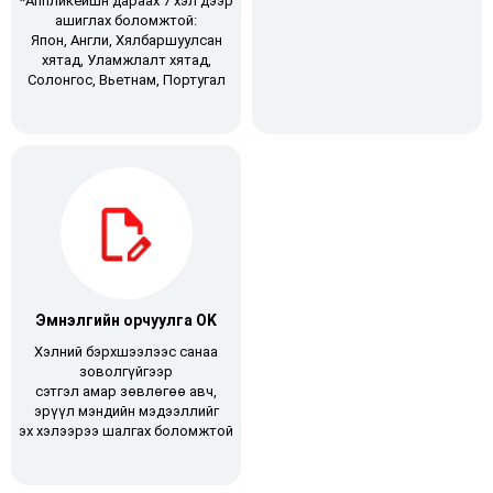
*Аппликейшн дараах 7 хэл дээр
ашиглах боломжтой:
Япон, Англи, Хялбаршуулсан
хятад, Уламжлалт хятад,
Солонгос, Вьетнам, Португал
Эмнэлгийн орчуулга OK
Хэлний бэрхшээлээс санаа
зоволгүйгээр
сэтгэл амар зөвлөгөө авч,
эрүүл мэндийн мэдээллийг
эх хэлээрээ шалгах боломжтой