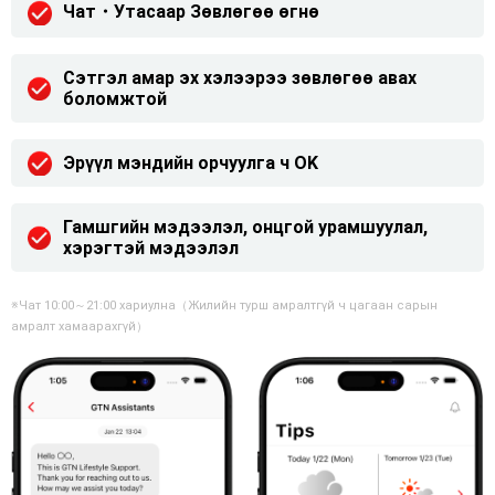
Чат・Утасаар Зөвлөгөө өгнө
Сэтгэл амар эх хэлээрээ зөвлөгөө авах
боломжтой
Эрүүл мэндийн орчуулга ч OK
Гамшгийн мэдээлэл, онцгой урамшуулал,
хэрэгтэй мэдээлэл
※Чат 10:00～21:00 хариулна（Жилийн турш амралтгүй ч цагаан сарын
амралт хамаарахгүй）