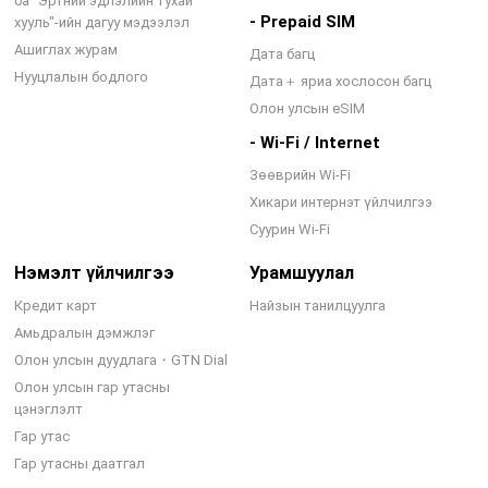
ба "Эртний эдлэлийн тухай
- Prepaid SIM
хууль"-ийн дагуу мэдээлэл
Ашиглах журам
Дата багц
Нууцлалын бодлого
Дата＋ яриа хослосон багц
Олон улсын eSIM
- Wi-Fi / Internet
Зөөврийн Wi-Fi
Хикари интернэт үйлчилгээ
Суурин Wi-Fi
Нэмэлт үйлчилгээ
Урамшуулал
Кредит карт
Найзын танилцуулга
Амьдралын дэмжлэг
Олон улсын дуудлага・GTN Dial
Олон улсын гар утасны
цэнэглэлт
Гар утас
Гар утасны даатгал