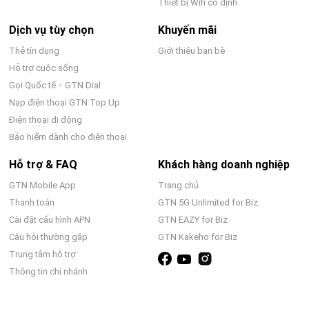
Thiết bị Wifi cố định
Dịch vụ tùy chọn
Khuyến mãi
Thẻ tín dụng
Giới thiệu bạn bè
Hỗ trợ cuộc sống
Gọi Quốc tế・GTN Dial
Nạp điện thoại GTN Top Up
Điện thoại di động
Bảo hiểm dành cho điện thoại
Hỗ trợ & FAQ
Khách hàng doanh nghiệp
GTN Mobile App
Trang chủ
Thanh toán
GTN 5G Unlimited for Biz
Cài đặt cấu hình APN
GTN EAZY for Biz
Câu hỏi thường gặp
GTN Kakeho for Biz
Trung tâm hỗ trợ
Thông tin chi nhánh