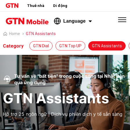
Thuê nhà
Di động
Language
Home
GTN Assistants
Category
GTN Dial
GTN Top UP
GTN Assistants
Tư vấn về "bất tiện" trong cuộc sống tại Nhật Bản
qua ứng dụng
GTN Assistants
Hỗ trợ 25 ngôn ngữ | Dịch vụ phiên dịch y tế sẵn sàng