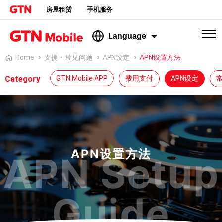
房屋租赁
手机服务
Language
Home
支援・常见问题
APN设定
APN设置方法
Category
GTN Mobile APP
费用支付
APN设定
APN设置方法
APN Setup
Guide