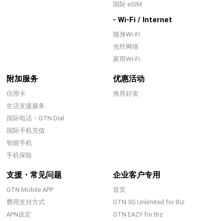
国际 eSIM
- Wi-Fi / Internet
随身Wi-Fi
光纤网络
家用Wi-Fi
附加服务
优惠活动
信用卡
推荐好友
生活支援服务
国际电话・GTN Dial
国际手机充值
智能手机
手机保险
支援・常见问题
企业客户专用
GTN Mobile APP
首页
费用支付方式
GTN 5G Unlimited for Biz
APN设定
GTN EAZY for Biz