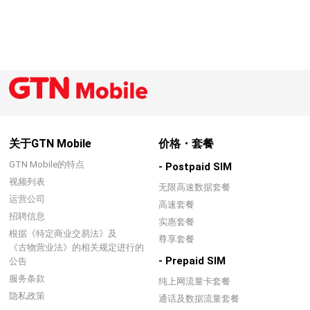
关于GTN Mobile
价格・套餐
GTN Mobile的特点
- Postpaid SIM
视频列表
无限高速数据套餐
运营公司
高速套餐
招聘信息
实惠套餐
根据《特定商业交易法》及
尊享套餐
《古物营业法》的相关规定进行的
- Prepaid SIM
公告
服务条款
纯上网流量卡套餐
隐私政策
通话及数据流量套餐