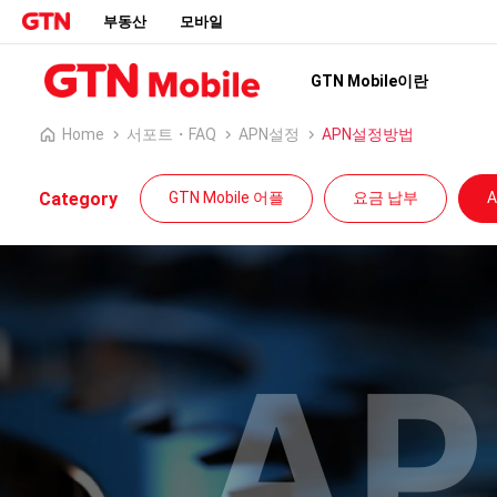
부동산
모바일
GTN Mobile이란
Home
서포트・FAQ
APN설정
APN설정방법
Category
GTN Mobile 어플
요금 납부
AP