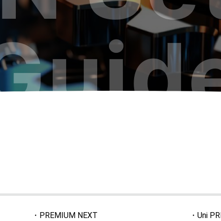
Guid
・PREMIUM NEXT
・Uni P