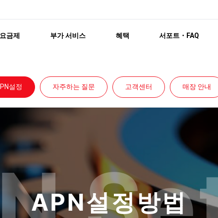
요금제
부가 서비스
혜택
서포트・FAQ
APN설정
자주하는 질문
고객센터
매장 안내
N Se
APN설정방법