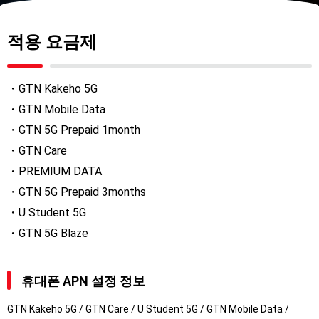
적용 요금제
・GTN Kakeho 5G
・GTN Mobile Data
・GTN 5G Prepaid 1month
・GTN Care
・PREMIUM DATA
・GTN 5G Prepaid 3months
・U Student 5G
・GTN 5G Blaze
휴대폰 APN 설정 정보
GTN Kakeho 5G / GTN Care / U Student 5G / GTN Mobile Data /