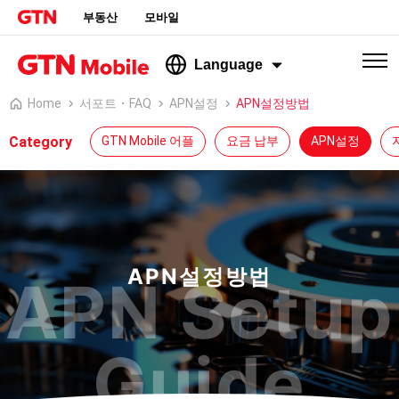
부동산
모바일
Language
Home
서포트・FAQ
APN설정
APN설정방법
Category
GTN Mobile 어플
요금 납부
APN설정
APN설정방법
APN Setup
Guide