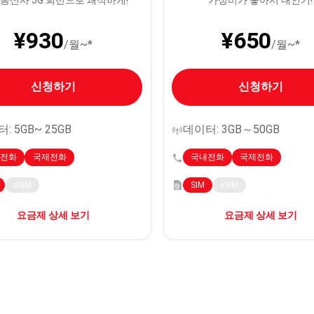
 통신사 5G 회선으로 쾌적하게!
가성비가 좋아서 대인기!
¥930
¥650
/월~*
/월~*
신청하기
신청하기
: 5GB~ 25GB
데이터: 3GB～50GB
내전화
국제전화
국내전화
국제전화
eSIM
SIM
eSIM
요금제 상세 보기
요금제 상세 보기